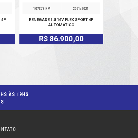
1
107378 KM
2021/2021
 4P
RENEGADE 1.8 16V FLEX SPORT 4P
AUTOMÁTICO
R$ 86.900,00
9HS ÀS 19HS
HS
ONTATO