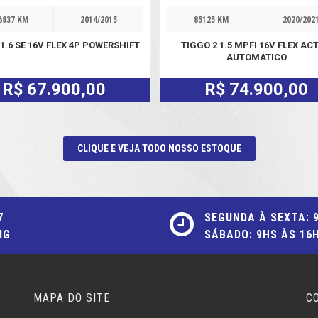
6837 KM
2014/2015
85125 KM
2020/202
1.6 SE 16V FLEX 4P POWERSHIFT
TIGGO 2 1.5 MPFI 16V FLEX ACT
AUTOMÁTICO
R$ 67.900,00
R$ 74.900,00
CLIQUE E VEJA TODO NOSSO ESTOQUE
7
SEGUNDA À SEXTA: 
MG
SÁBADO: 9HS ÀS 16
MAPA DO SITE
C