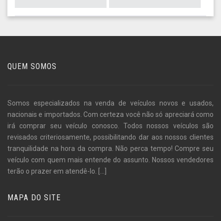
QUEM SOMOS
Somos especializados na venda de veículos novos e usados,
nacionais e importados. Com certeza você não só apreciará como
irá comprar seu veículo conosco. Todos nossos veículos são
revisados criteriosamente, possibilitando dar aos nossos clientes
tranquilidade na hora da compra. Não perca tempo! Compre seu
veículo com quem mais entende do assunto. Nossos vendedores
terão o prazer em atendê-lo.
[...]
MAPA DO SITE